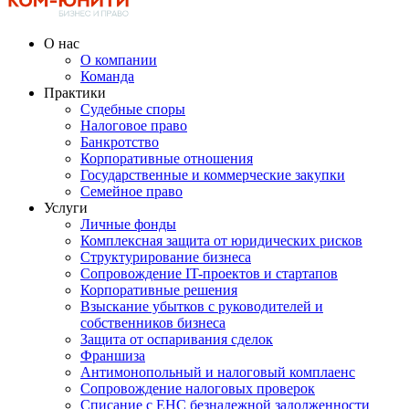
О нас
О компании
Команда
Практики
Судебные споры
Налоговое право
Банкротство
Корпоративные отношения
Государственные и коммерческие закупки
Семейное право
Услуги
Личные фонды
Комплексная защита от юридических рисков
Структурирование бизнеса
Сопровождение IT-проектов и стартапов
Корпоративные решения
Взыскание убытков с руководителей и
собственников бизнеса
Защита от оспаривания сделок
Франшиза
Антимонопольный и налоговый комплаенс
Сопровождение налоговых проверок
Списание с ЕНС безнадежной задолженности