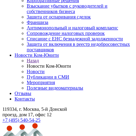
Корпоративные решения
Взыскание убытков с руководителей и
собственников бизнеса
Защита от оспаривания сделок
Франшиза
Антимонопольный и налоговый комплаенс
Сопровождение налоговых проверок
Списание с ЕНС безнадежной задолженности
Защита от включения в реестр недобросовестных
поставщиков
Новости Ком-Юнити
Назад
Новости Ком-Юнити
Новости
Публикации в СМИ
Мероприятия
Полезные видеоматериалы
Отзывы
Контакты
119334
, г. Москва, 5-й Донской
проезд, дом 17, офис 12
+7 (495) 540-54-25