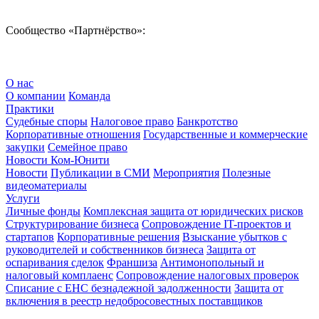
Сообщество «Партнёрство»:
О нас
О компании
Команда
Практики
Судебные споры
Налоговое право
Банкротство
Корпоративные отношения
Государственные и коммерческие
закупки
Семейное право
Новости Ком-Юнити
Новости
Публикации в СМИ
Мероприятия
Полезные
видеоматериалы
Услуги
Личные фонды
Комплексная защита от юридических рисков
Структурирование бизнеса
Сопровождение IT-проектов и
стартапов
Корпоративные решения
Взыскание убытков с
руководителей и собственников бизнеса
Защита от
оспаривания сделок
Франшиза
Антимонопольный и
налоговый комплаенс
Сопровождение налоговых проверок
Списание с ЕНС безнадежной задолженности
Защита от
включения в реестр недобросовестных поставщиков