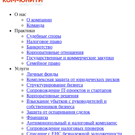
О нас
О компании
Команда
Практики
Судебные споры
Налоговое право
Банкротство
Корпоративные отношения
Государственные и коммерческие закупки
Семейное право
Услуги
Личные фонды
Комплексная защита от юридических рисков
Структурирование бизнеса
Сопровождение IT-проектов и стартапов
Корпоративные решения
Взыскание убытков с руководителей и
собственников бизнеса
Защита от оспаривания сделок
Франшиза
Антимонопольный и налоговый комплаенс
Сопровождение налоговых проверок
Списание с ЕНС безнадежной задолженности