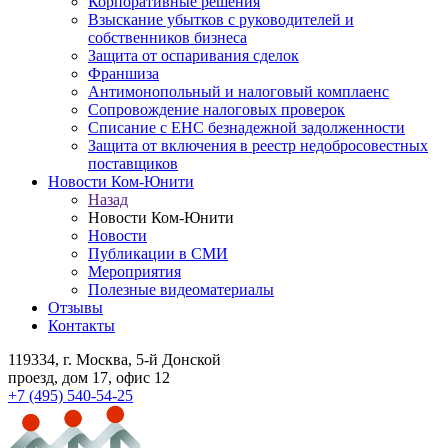
Корпоративные решения
Взыскание убытков с руководителей и
собственников бизнеса
Защита от оспаривания сделок
Франшиза
Антимонопольный и налоговый комплаенс
Сопровождение налоговых проверок
Списание с ЕНС безнадежной задолженности
Защита от включения в реестр недобросовестных
поставщиков
Новости Ком-Юнити
Назад
Новости Ком-Юнити
Новости
Публикации в СМИ
Мероприятия
Полезные видеоматериалы
Отзывы
Контакты
119334
, г. Москва, 5-й Донской
проезд, дом 17, офис 12
+7 (495) 540-54-25