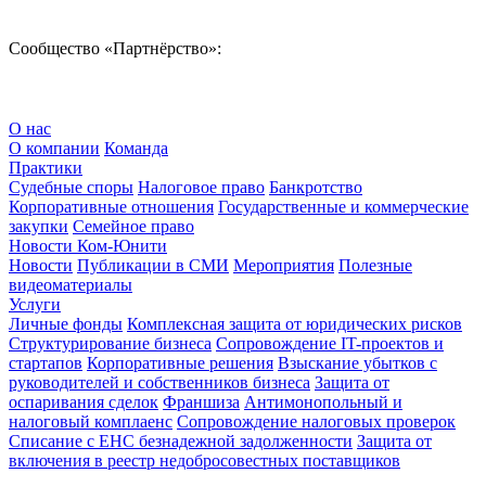
Сообщество «Партнёрство»:
О нас
О компании
Команда
Практики
Судебные споры
Налоговое право
Банкротство
Корпоративные отношения
Государственные и коммерческие
закупки
Семейное право
Новости Ком-Юнити
Новости
Публикации в СМИ
Мероприятия
Полезные
видеоматериалы
Услуги
Личные фонды
Комплексная защита от юридических рисков
Структурирование бизнеса
Сопровождение IT-проектов и
стартапов
Корпоративные решения
Взыскание убытков с
руководителей и собственников бизнеса
Защита от
оспаривания сделок
Франшиза
Антимонопольный и
налоговый комплаенс
Сопровождение налоговых проверок
Списание с ЕНС безнадежной задолженности
Защита от
включения в реестр недобросовестных поставщиков