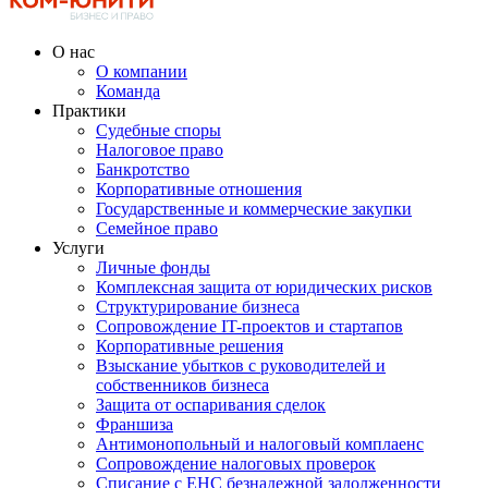
О нас
О компании
Команда
Практики
Судебные споры
Налоговое право
Банкротство
Корпоративные отношения
Государственные и коммерческие закупки
Семейное право
Услуги
Личные фонды
Комплексная защита от юридических рисков
Структурирование бизнеса
Сопровождение IT-проектов и стартапов
Корпоративные решения
Взыскание убытков с руководителей и
собственников бизнеса
Защита от оспаривания сделок
Франшиза
Антимонопольный и налоговый комплаенс
Сопровождение налоговых проверок
Списание с ЕНС безнадежной задолженности