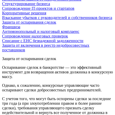
Структурирование бизнеса
Сопровождение IT-проектов и стартапов
Корпоративные решения
Взыскание убытков с руководителей и собственников бизнеса
Защита от оспаривания сделок
Франшиза
Антимонопольный и налоговый комплаенс
Сопровождение налоговых проверок
Списание с ЕНС безнадежной задолженности
Защита от включения в реестр недобросовестных
поставщиков
Защита от оспаривания сделок
Оспаривание сделок в банкротстве — это эффективный
инструмент для возвращения активов должника в конкурсную
массу.
Однако, к сожалению, конкурсные управляющие часто
оспаривают сделки добросовестных предпринимателей.
С учетом того, что могут быть оспорены сделки за последние
три года (а при злоупотреблении правом и более ранние
сделки), требования управляющего признать сделку
недействительной и вернуть все полученное от должника в