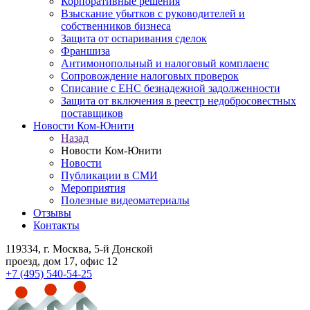
Корпоративные решения
Взыскание убытков с руководителей и
собственников бизнеса
Защита от оспаривания сделок
Франшиза
Антимонопольный и налоговый комплаенс
Сопровождение налоговых проверок
Списание с ЕНС безнадежной задолженности
Защита от включения в реестр недобросовестных
поставщиков
Новости Ком-Юнити
Назад
Новости Ком-Юнити
Новости
Публикации в СМИ
Мероприятия
Полезные видеоматериалы
Отзывы
Контакты
119334
, г. Москва, 5-й Донской
проезд, дом 17, офис 12
+7 (495) 540-54-25