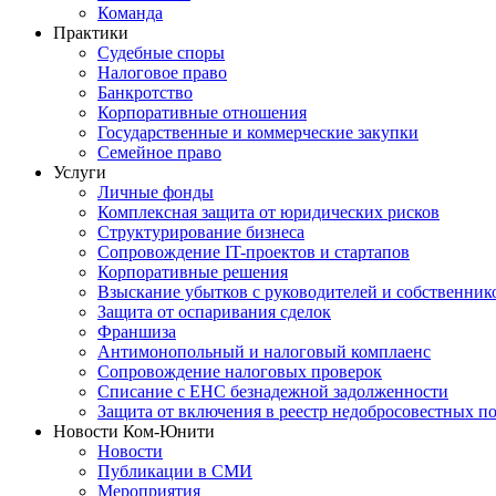
Команда
Практики
Судебные споры
Налоговое право
Банкротство
Корпоративные отношения
Государственные и коммерческие закупки
Семейное право
Услуги
Личные фонды
Комплексная защита от юридических рисков
Структурирование бизнеса
Сопровождение IT-проектов и стартапов
Корпоративные решения
Взыскание убытков с руководителей и собственник
Защита от оспаривания сделок
Франшиза
Антимонопольный и налоговый комплаенс
Сопровождение налоговых проверок
Списание с ЕНС безнадежной задолженности
Защита от включения в реестр недобросовестных п
Новости Ком-Юнити
Новости
Публикации в СМИ
Мероприятия