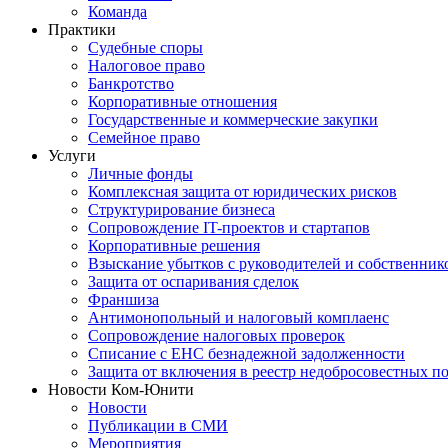
Команда
Практики
Судебные споры
Налоговое право
Банкротство
Корпоративные отношения
Государственные и коммерческие закупки
Семейное право
Услуги
Личные фонды
Комплексная защита от юридических рисков
Структурирование бизнеса
Сопровождение IT-проектов и стартапов
Корпоративные решения
Взыскание убытков с руководителей и собственник
Защита от оспаривания сделок
Франшиза
Антимонопольный и налоговый комплаенс
Сопровождение налоговых проверок
Списание с ЕНС безнадежной задолженности
Защита от включения в реестр недобросовестных п
Новости Ком-Юнити
Новости
Публикации в СМИ
Мероприятия