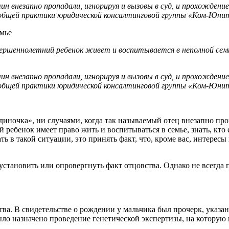
чин внезапно пропадали, игнорируя и вызовы в суд, и прохожден
 и общей практики юридической консалтинговой группы «Ком-Юни
емье
вершеннолетний ребенок живет и воспитывается в неполной се
чин внезапно пропадали, игнорируя и вызовы в суд, и прохожден
 и общей практики юридической консалтинговой группы «Ком-Юни
диночка», ни случаями, когда так называемый отец внезапно пр
й ребенок имеет право жить и воспитываться в семье, знать, кто
ть в такой ситуации, это принять факт, что, кроме вас, интерес
ы установить или опровергнуть факт отцовства. Однако не всегда
тва. В свидетельстве о рождении у мальчика был прочерк, указан
ыло назначено проведение генетической экспертизы, на которую 