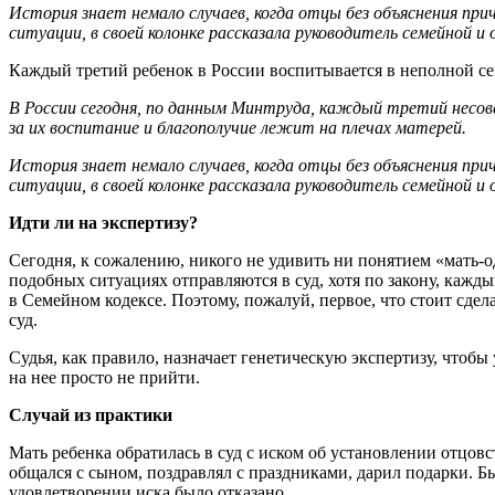
История знает немало случаев, когда отцы без объяснения при
ситуации, в своей колонке рассказала руководитель семейной
Каждый третий ребенок в России воспитывается в неполной с
В России сегодня, по данным Минтруда, каждый третий несо
за их воспитание и благополучие лежит на плечах матерей.
История знает немало случаев, когда отцы без объяснения при
ситуации, в своей колонке рассказала руководитель семейной
Идти ли на экспертизу?
Сегодня, к сожалению, никого не удивить ни понятием «мать-о
подобных ситуациях отправляются в суд, хотя по закону, кажды
в Семейном кодексе. Поэтому, пожалуй, первое, что стоит сдела
суд.
Судья, как правило, назначает генетическую экспертизу, чтоб
на нее просто не прийти.
Случай из практики
Мать ребенка обратилась в суд с иском об установлении отцовс
общался с сыном, поздравлял с праздниками, дарил подарки. Б
удовлетворении иска было отказано.