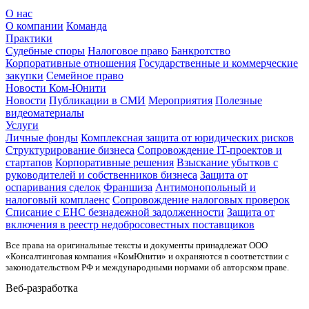
О нас
О компании
Команда
Практики
Судебные споры
Налоговое право
Банкротство
Корпоративные отношения
Государственные и коммерческие
закупки
Семейное право
Новости Ком-Юнити
Новости
Публикации в СМИ
Мероприятия
Полезные
видеоматериалы
Услуги
Личные фонды
Комплексная защита от юридических рисков
Структурирование бизнеса
Сопровождение IT-проектов и
стартапов
Корпоративные решения
Взыскание убытков с
руководителей и собственников бизнеса
Защита от
оспаривания сделок
Франшиза
Антимонопольный и
налоговый комплаенс
Сопровождение налоговых проверок
Списание с ЕНС безнадежной задолженности
Защита от
включения в реестр недобросовестных поставщиков
Все права на оригинальные тексты и документы принадлежат ООО
«Консалтинговая компания «КомЮнити» и охраняются в соответствии с
законодательством РФ и международными нормами об авторском праве.
Веб-разработка