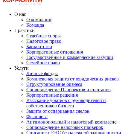
О нас
О компании
Команда
Практики
Судебные споры
Налоговое право
Банкротство
Корпоративные отношения
Государственные и коммерческие закупки
Семейное право
Услуги
Личные фонды
Комплексная защита от юридических рисков
Структурирование бизнеса
Сопровождение IT-проектов и стартапов
Корпоративные решения
Взыскание убытков с руководителей и
собственников бизнеса
Защита от оспаривания сделок
Франшиза
Антимонопольный и налоговый комплаенс
Сопровождение налоговых проверок
Списание с ЕНС безнадежной задолженности