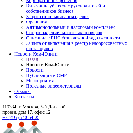
Корпоративные решения
Взыскание убытков с руководителей и
собственников бизнеса
Защита от оспаривания сделок
Франшиза
Антимонопольный и налоговый комплаенс
Сопровождение налоговых проверок
Списание с ЕНС безнадежной задолженности
Защита от включения в реестр недобросовестных
поставщиков
Новости Ком-Юнити
Назад
Новости Ком-Юнити
Новости
Публикации в СМИ
Мероприятия
Полезные видеоматериалы
Отзывы
Контакты
119334
, г. Москва, 5-й Донской
проезд, дом 17, офис 12
+7 (495) 540-54-25