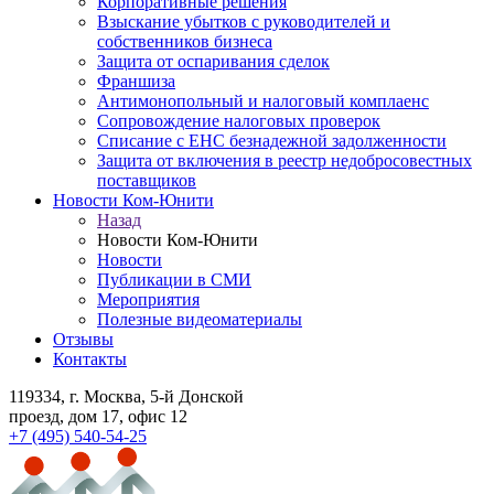
Корпоративные решения
Взыскание убытков с руководителей и
собственников бизнеса
Защита от оспаривания сделок
Франшиза
Антимонопольный и налоговый комплаенс
Сопровождение налоговых проверок
Списание с ЕНС безнадежной задолженности
Защита от включения в реестр недобросовестных
поставщиков
Новости Ком-Юнити
Назад
Новости Ком-Юнити
Новости
Публикации в СМИ
Мероприятия
Полезные видеоматериалы
Отзывы
Контакты
119334
, г. Москва, 5-й Донской
проезд, дом 17, офис 12
+7 (495) 540-54-25