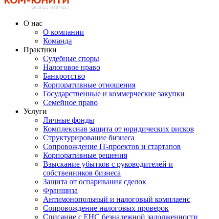
О нас
О компании
Команда
Практики
Судебные споры
Налоговое право
Банкротство
Корпоративные отношения
Государственные и коммерческие закупки
Семейное право
Услуги
Личные фонды
Комплексная защита от юридических рисков
Структурирование бизнеса
Сопровождение IT-проектов и стартапов
Корпоративные решения
Взыскание убытков с руководителей и
собственников бизнеса
Защита от оспаривания сделок
Франшиза
Антимонопольный и налоговый комплаенс
Сопровождение налоговых проверок
Списание с ЕНС безнадежной задолженности