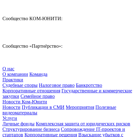
Сообщество КОМ-ЮНИТИ:
Сообщество «Партнёрство»:
О нас
О компании
Команда
Практики
Судебные споры
Налоговое право
Банкротство
Корпоративные отношения
Государственные и коммерческие
закупки
Семейное право
Новости Ком-Юнити
Новости
Публикации в СМИ
Мероприятия
Полезные
видеоматериалы
Услуги
Личные фонды
Комплексная защита от юридических рисков
Структурирование бизнеса
Сопровождение IT-проектов и
стартапов
Корпоративные решения
Взыскание убытков с