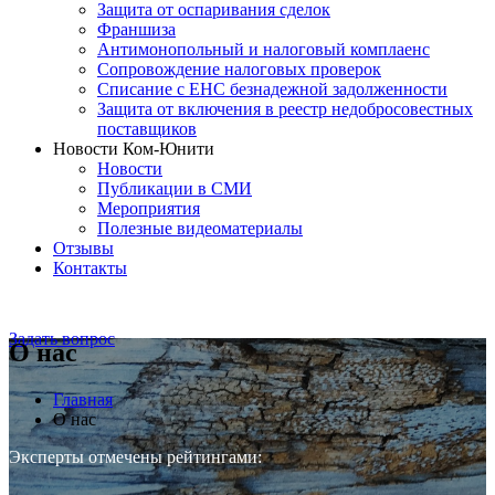
Защита от оспаривания сделок
Франшиза
Антимонопольный и налоговый комплаенс
Сопровождение налоговых проверок
Списание с ЕНС безнадежной задолженности
Защита от включения в реестр недобросовестных
поставщиков
Новости Ком-Юнити
Новости
Публикации в СМИ
Мероприятия
Полезные видеоматериалы
Отзывы
Контакты
Задать вопрос
О нас
Главная
О нас
Эксперты отмечены рейтингами: