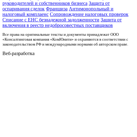
руководителей и собственников бизнеса
Защита от
оспаривания сделок
Франшиза
Антимонопольный и
налоговый комплаенс
Сопровождение налоговых проверок
Списание с ЕНС безнадежной задолженности
Защита от
включения в реестр недобросовестных поставщиков
Все права на оригинальные тексты и документы принадлежат ООО
«Консалтинговая компания «КомЮнити» и охраняются в соответствии с
законодательством РФ и международными нормами об авторском праве.
Веб-разработка