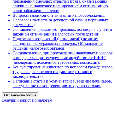
применения смежных отраслей права, оказывающих
влияние на налоговое планирование и оптимизацию
налогообложения в целом;
Вопросы законной оптимизации налогообложения;
Налоговая экспертиза договорной базы и первичных
документов;
Составление гражданско-правовых договоров с учетом
законной оптимизации налоговых последствий;
Подготовка возражений (разногласий) по актам
выездных и камеральных проверок. Обжалование
решений налоговых органов;
Сопровождение при прохождении налоговых проверок
и поддержка при текущем взаимодействии с ИФНС
(декларации, пояснения, требования, комиссии);
Консультирование клиентов по вопросам гражданского,
трудового, валютного и административного
законодательства;
Написание статей и комментариев, ведение вебинаров,
выступление на конференциях и круглых столах.
Овсянникова Мария
Ведущий юрист по налогам