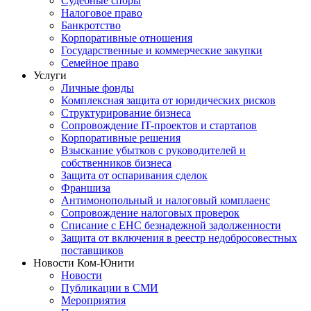
Судебные споры
Налоговое право
Банкротство
Корпоративные отношения
Государственные и коммерческие закупки
Семейное право
Услуги
Личные фонды
Комплексная защита от юридических рисков
Структурирование бизнеса
Сопровождение IT-проектов и стартапов
Корпоративные решения
Взыскание убытков с руководителей и
собственников бизнеса
Защита от оспаривания сделок
Франшиза
Антимонопольный и налоговый комплаенс
Сопровождение налоговых проверок
Списание с ЕНС безнадежной задолженности
Защита от включения в реестр недобросовестных
поставщиков
Новости Ком-Юнити
Новости
Публикации в СМИ
Мероприятия