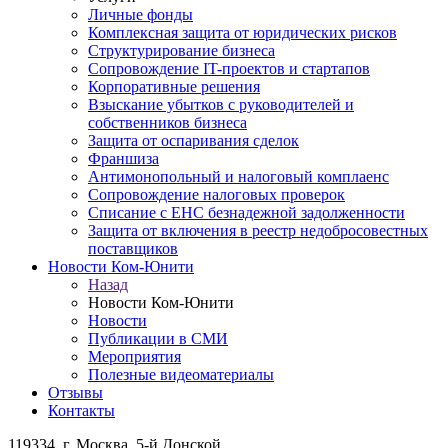
Личные фонды
Комплексная защита от юридических рисков
Структурирование бизнеса
Сопровождение IT-проектов и стартапов
Корпоративные решения
Взыскание убытков с руководителей и
собственников бизнеса
Защита от оспаривания сделок
Франшиза
Антимонопольный и налоговый комплаенс
Сопровождение налоговых проверок
Списание с ЕНС безнадежной задолженности
Защита от включения в реестр недобросовестных
поставщиков
Новости Ком-Юнити
Назад
Новости Ком-Юнити
Новости
Публикации в СМИ
Мероприятия
Полезные видеоматериалы
Отзывы
Контакты
119334
, г. Москва, 5-й Донской