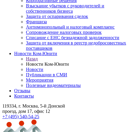
Корпоративные решения
Взыскание убытков с руководителей и
собственников бизнеса
Защита от оспаривания сделок
Франшиза
Антимонопольный и налоговый комплаенс
Сопровождение налоговых проверок
Списание с ЕНС безнадежной задолженности
Защита от включения в реестр недобросовестных
поставщиков
Новости Ком-Юнити
Назад
Новости Ком-Юнити
Новости
Публикации в СМИ
Мероприятия
Полезные видеоматериалы
Отзывы
Контакты
119334
, г. Москва, 5-й Донской
проезд, дом 17, офис 12
+7 (495) 540-54-25