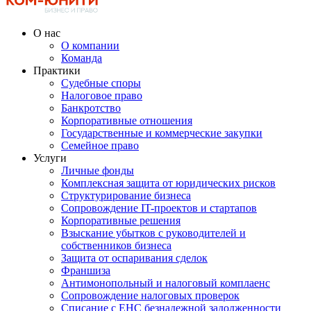
О нас
О компании
Команда
Практики
Судебные споры
Налоговое право
Банкротство
Корпоративные отношения
Государственные и коммерческие закупки
Семейное право
Услуги
Личные фонды
Комплексная защита от юридических рисков
Структурирование бизнеса
Сопровождение IT-проектов и стартапов
Корпоративные решения
Взыскание убытков с руководителей и
собственников бизнеса
Защита от оспаривания сделок
Франшиза
Антимонопольный и налоговый комплаенс
Сопровождение налоговых проверок
Списание с ЕНС безнадежной задолженности