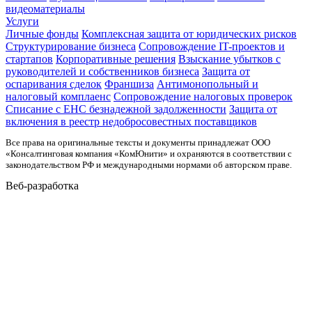
видеоматериалы
Услуги
Личные фонды
Комплексная защита от юридических рисков
Структурирование бизнеса
Сопровождение IT-проектов и
стартапов
Корпоративные решения
Взыскание убытков с
руководителей и собственников бизнеса
Защита от
оспаривания сделок
Франшиза
Антимонопольный и
налоговый комплаенс
Сопровождение налоговых проверок
Списание с ЕНС безнадежной задолженности
Защита от
включения в реестр недобросовестных поставщиков
Все права на оригинальные тексты и документы принадлежат ООО
«Консалтинговая компания «КомЮнити» и охраняются в соответствии с
законодательством РФ и международными нормами об авторском праве.
Веб-разработка