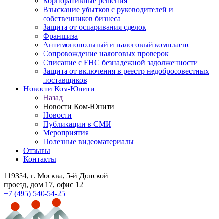
Корпоративные решения
Взыскание убытков с руководителей и
собственников бизнеса
Защита от оспаривания сделок
Франшиза
Антимонопольный и налоговый комплаенс
Сопровождение налоговых проверок
Списание с ЕНС безнадежной задолженности
Защита от включения в реестр недобросовестных
поставщиков
Новости Ком-Юнити
Назад
Новости Ком-Юнити
Новости
Публикации в СМИ
Мероприятия
Полезные видеоматериалы
Отзывы
Контакты
119334
, г. Москва, 5-й Донской
проезд, дом 17, офис 12
+7 (495) 540-54-25