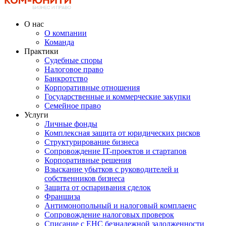
О нас
О компании
Команда
Практики
Судебные споры
Налоговое право
Банкротство
Корпоративные отношения
Государственные и коммерческие закупки
Семейное право
Услуги
Личные фонды
Комплексная защита от юридических рисков
Структурирование бизнеса
Сопровождение IT-проектов и стартапов
Корпоративные решения
Взыскание убытков с руководителей и
собственников бизнеса
Защита от оспаривания сделок
Франшиза
Антимонопольный и налоговый комплаенс
Сопровождение налоговых проверок
Списание с ЕНС безнадежной задолженности