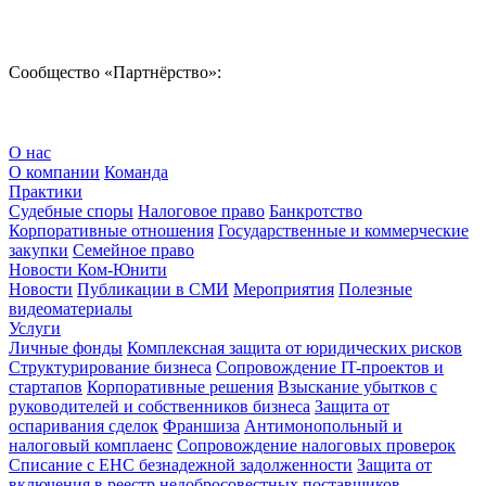
Сообщество «Партнёрство»:
О нас
О компании
Команда
Практики
Судебные споры
Налоговое право
Банкротство
Корпоративные отношения
Государственные и коммерческие
закупки
Семейное право
Новости Ком-Юнити
Новости
Публикации в СМИ
Мероприятия
Полезные
видеоматериалы
Услуги
Личные фонды
Комплексная защита от юридических рисков
Структурирование бизнеса
Сопровождение IT-проектов и
стартапов
Корпоративные решения
Взыскание убытков с
руководителей и собственников бизнеса
Защита от
оспаривания сделок
Франшиза
Антимонопольный и
налоговый комплаенс
Сопровождение налоговых проверок
Списание с ЕНС безнадежной задолженности
Защита от
включения в реестр недобросовестных поставщиков